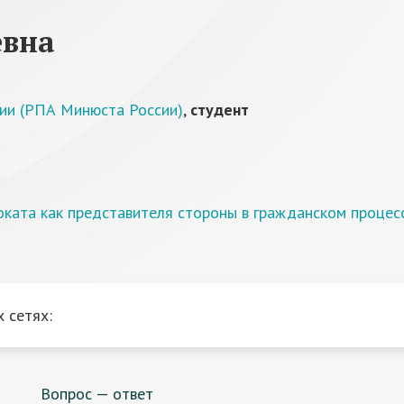
евна
ции (РПА Минюста России)
,
студент
оката как представителя стороны в гражданском процесс
 сетях:
Вопрос — ответ