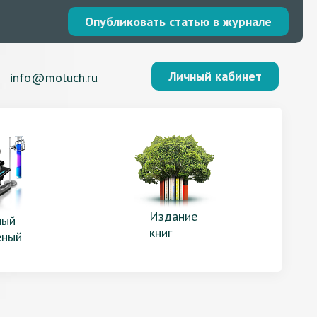
Опубликовать статью в журнале
Личный кабинет
info@moluch.ru
Издание
ый
книг
еный