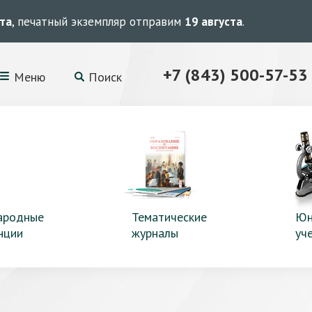
ста
, печатный экземпляр отправим
19 августа
.
+7 (843) 500-57-53
Меню
Поиск
ародные
Тематические
Юн
нции
журналы
уч