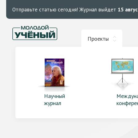
Отправьте статью сегодня!
Журнал выйдет
15 авгу
Проекты
Научный
Междун
журнал
конфере