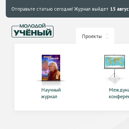
Отправьте статью сегодня!
Журнал выйдет
15 авгу
Проекты
Научный
Междун
журнал
конфере