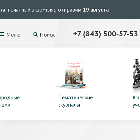
ста
, печатный экземпляр отправим
19 августа
.
+7 (843) 500-57-53
Меню
Поиск
ародные
Тематические
Юн
нции
журналы
уч