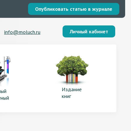
Опубликовать статью в журнале
Личный кабинет
info@moluch.ru
Издание
ый
книг
еный