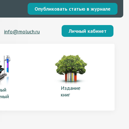
Опубликовать статью в журнале
Личный кабинет
info@moluch.ru
Издание
ый
книг
еный