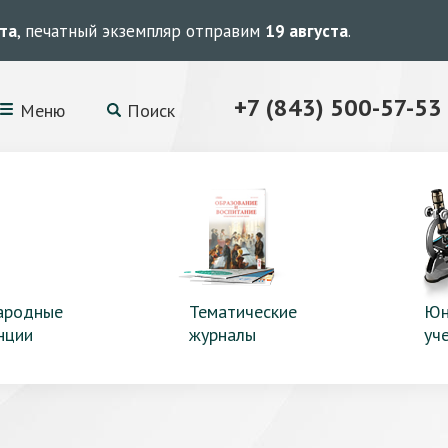
ста
, печатный экземпляр отправим
19 августа
.
+7 (843) 500-57-53
Меню
Поиск
ародные
Тематические
Юн
нции
журналы
уч