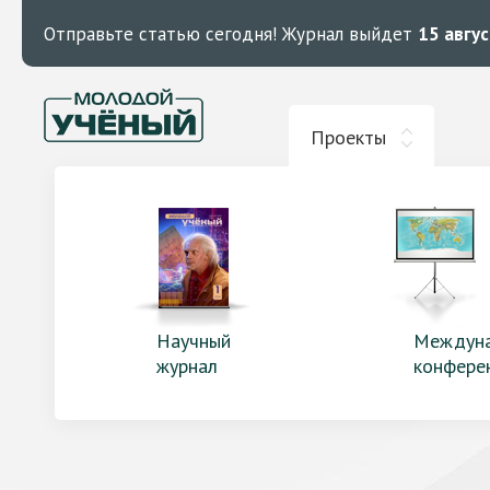
Отправьте статью сегодня!
Журнал выйдет
15 авгу
Проекты
Научный
Междун
журнал
конфере