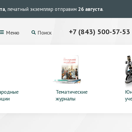
ста
, печатный экземпляр отправим
26 августа
.
+7 (843) 500-57-53
Меню
Поиск
ародные
Тематические
Юн
нции
журналы
уч