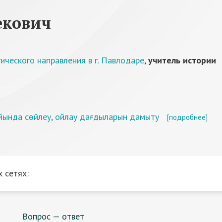
екович
ческого направления в г. Павлодаре
,
учитель истории
ойында сөйлеу, ойлау дағдыларын дамыту
[подробнее]
 сетях:
Вопрос — ответ