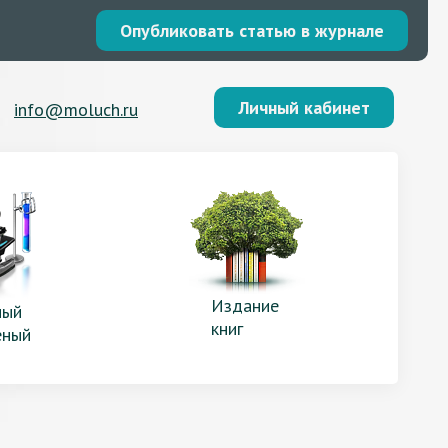
Опубликовать статью в журнале
Личный кабинет
info@moluch.ru
Издание
ый
книг
еный