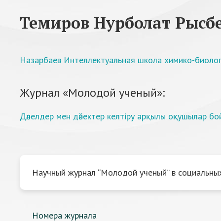
Темиров Нурболат Рысб
Назарбаев Интеллектуальная школа химико-биологи
Журнал «Молодой ученый»:
Дәлелдер мен дәйектер келтіру арқылы оқушылар б
Научный журнал “Молодой ученый” в социальных
Номера журнала