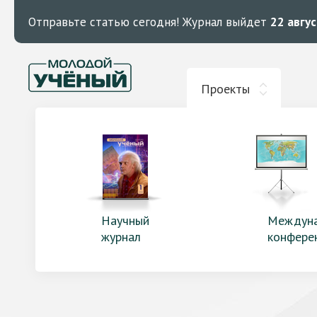
Отправьте статью сегодня!
Журнал выйдет
22 авгу
Проекты
Научный
Междун
журнал
конфере