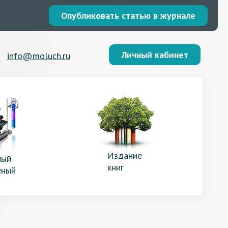
Опубликовать статью в журнале
Личный кабинет
info@moluch.ru
Издание
ый
книг
еный