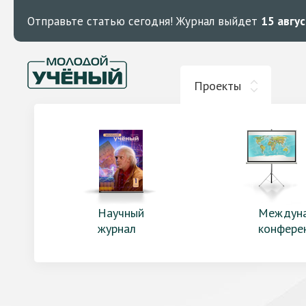
Отправьте статью сегодня!
Журнал выйдет
15 авгу
Проекты
Научный
Междун
журнал
конфере