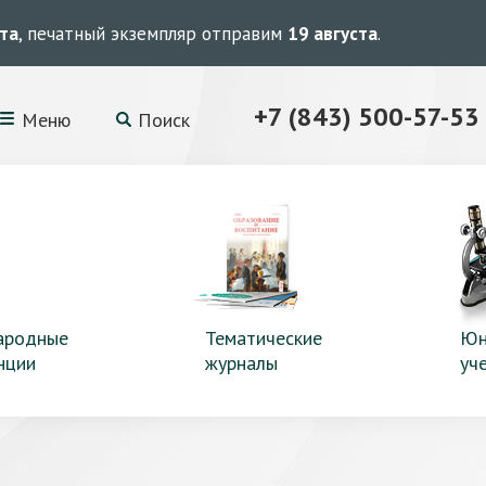
ста
, печатный экземпляр отправим
19 августа
.
+7 (843) 500-57-53
Меню
Поиск
ародные
Тематические
Юн
нции
журналы
уч