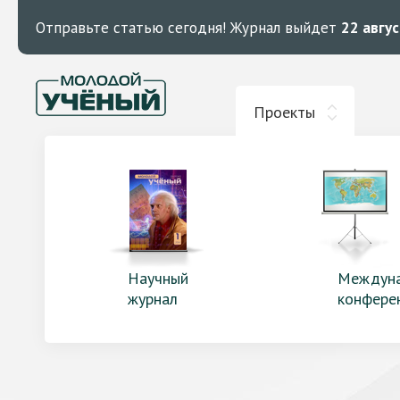
Отправьте статью сегодня!
Журнал выйдет
22 авгу
Проекты
Научный
Междун
журнал
конфере