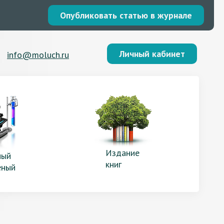
Опубликовать статью в журнале
Личный кабинет
info@moluch.ru
Издание
ый
книг
еный