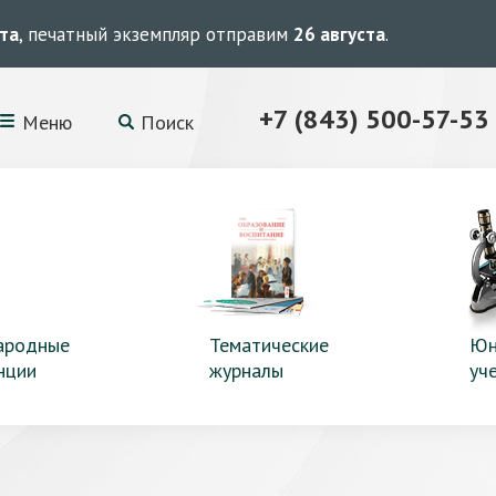
ста
, печатный экземпляр отправим
26 августа
.
+7 (843) 500-57-53
Меню
Поиск
ародные
Тематические
Юн
нции
журналы
уч