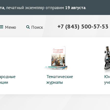
ста
, печатный экземпляр отправим
19 августа
.
+7 (843) 500-57-53
Меню
Поиск
ародные
Тематические
Юн
нции
журналы
уч