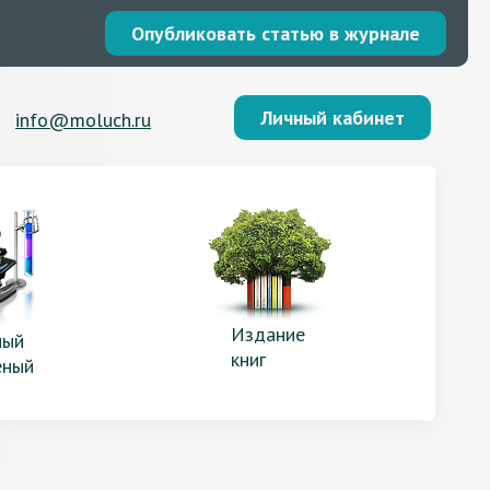
Опубликовать статью в журнале
Личный кабинет
info@moluch.ru
Издание
ый
книг
еный