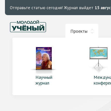
Отправьте статью сегодня!
Журнал выйдет
15 авгу
Проекты
Научный
Междун
журнал
конфере