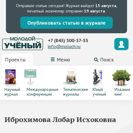
Отправьте статью сегодня!
Журнал выйдет
15 августа
,
печатный экземпляр отправим
19 августа
.
Опубликовать статью в журнале
+7 (843) 500-57-53
info@moluch.ru
Проекты
Меню
Поиск
Научный
Международные
Тематические
Юный
Издание
журнал
конференции
журналы
ученый
книг
Иброхимова Лобар Исхоковна