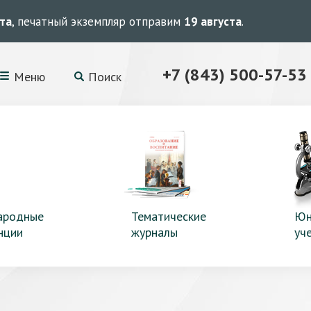
ста
, печатный экземпляр отправим
19 августа
.
+7 (843) 500-57-53
Меню
Поиск
ародные
Тематические
Юн
нции
журналы
уч