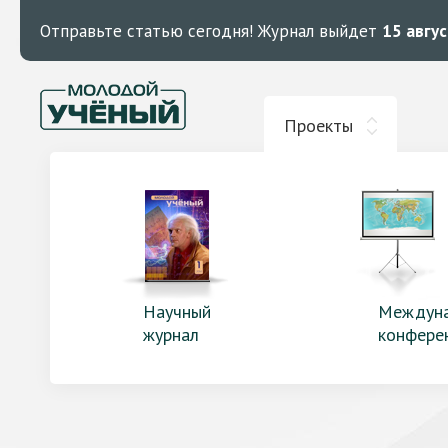
Отправьте статью сегодня!
Журнал выйдет
15 авгу
Проекты
Научный
Междун
журнал
конфере