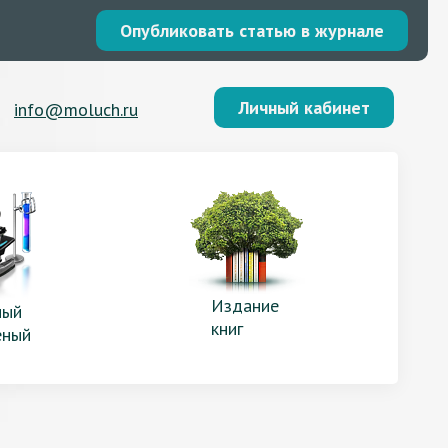
Опубликовать статью в журнале
Личный кабинет
info@moluch.ru
Издание
ый
книг
еный