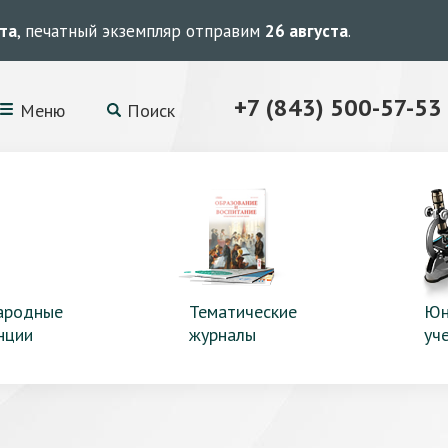
ста
, печатный экземпляр отправим
26 августа
.
+7 (843) 500-57-53
Меню
Поиск
ародные
Тематические
Юн
нции
журналы
уч