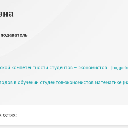
вна
еподаватель
ской компетентности студентов – экономистов
[подроб
одов в обучении студентов-экономистов математике (н
 сетях: