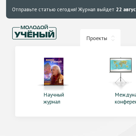
Отправьте статью сегодня!
Журнал выйдет
22 авгу
Проекты
Научный
Междун
журнал
конфере