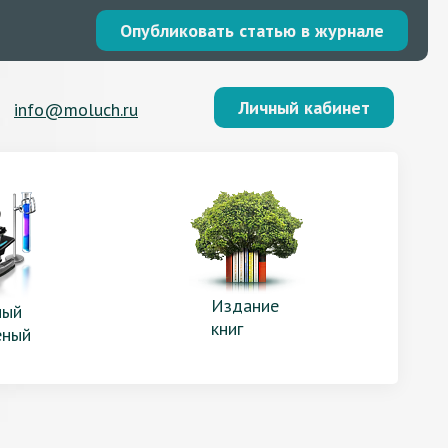
Опубликовать статью в журнале
Личный кабинет
info@moluch.ru
Издание
ый
книг
еный