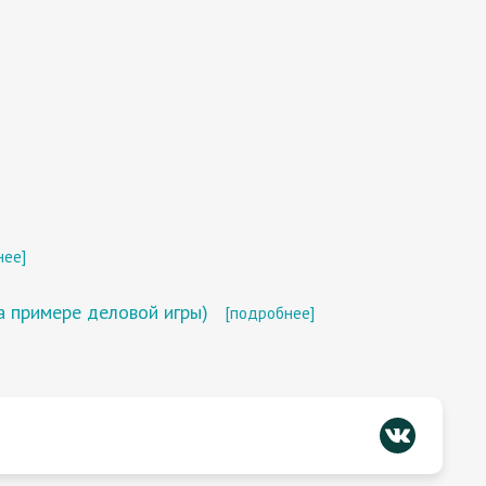
нее]
а примере деловой игры)
[подробнее]