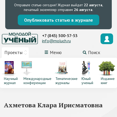
Отправьте статью сегодня!
Журнал выйдет
22 августа
,
печатный экземпляр отправим
26 августа
.
Опубликовать статью в журнале
+7 (843) 500-57-53
info@moluch.ru
Проекты
Меню
Поиск
Научный
Международные
Тематические
Юный
Издание
журнал
конференции
журналы
ученый
книг
Ахметова Клара Ирисматовна