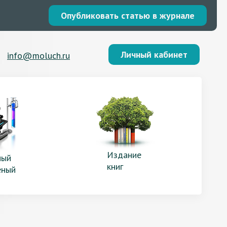
Опубликовать статью в журнале
Личный кабинет
info@moluch.ru
Издание
ый
книг
еный