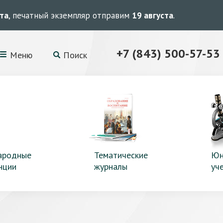
ста
, печатный экземпляр отправим
19 августа
.
+7 (843) 500-57-53
Меню
Поиск
ародные
Тематические
Юн
нции
журналы
уч