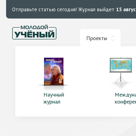
Отправьте статью сегодня!
Журнал выйдет
15 авгу
Проекты
Научный
Междун
журнал
конфере