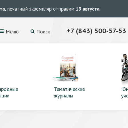
ста
, печатный экземпляр отправим
19 августа
.
+7 (843) 500-57-53
Меню
Поиск
ародные
Тематические
Юн
нции
журналы
уч