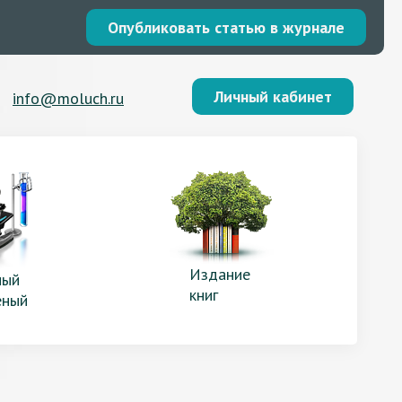
Опубликовать статью в журнале
Личный кабинет
info@moluch.ru
Издание
ый
книг
еный