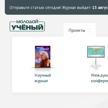
Отправьте статью сегодня!
Журнал выйдет
15 авгу
Проекты
Научный
Междун
журнал
конфере