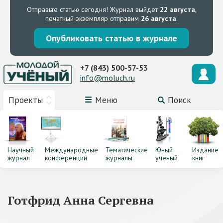
Отправьте статью сегодня!
Журнал выйдет
22 августа
,
печатный экземпляр отправим
26 августа
.
Опубликовать статью в журнале
+7 (843) 500-57-53
info@moluch.ru
Проекты
Меню
Поиск
Научный
Международные
Тематические
Юный
Издание
журнал
конференции
журналы
ученый
книг
Готфрид Анна Сергевна