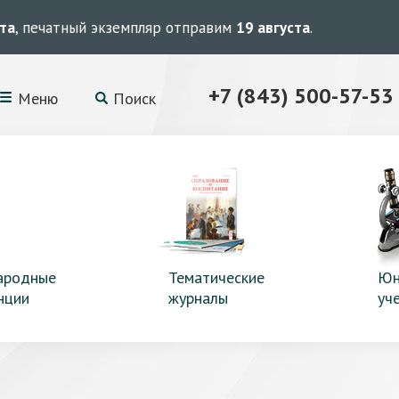
ста
, печатный экземпляр отправим
19 августа
.
+7 (843) 500-57-53
Меню
Поиск
ародные
Тематические
Юн
нции
журналы
уч