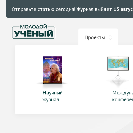
Отправьте статью сегодня!
Журнал выйдет
15 авгу
Проекты
Научный
Междун
журнал
конфере