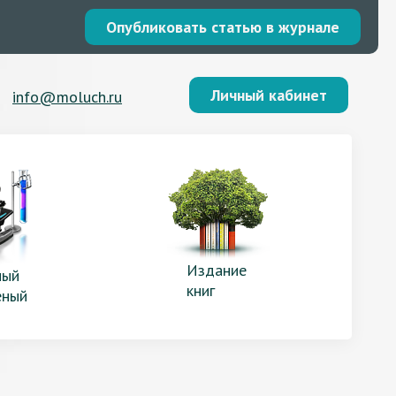
Опубликовать статью в журнале
Личный кабинет
info@moluch.ru
Издание
ый
книг
еный