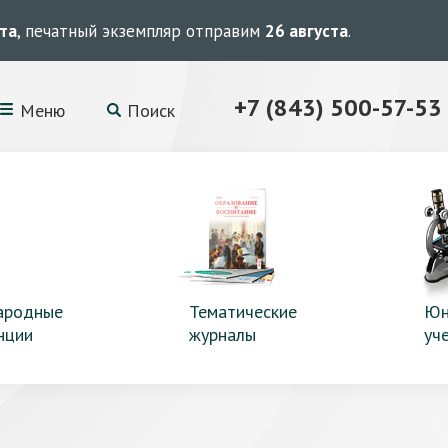
ста
, печатный экземпляр отправим
26 августа
.
+7 (843) 500-57-53
Меню
Поиск
ародные
Тематические
Юн
нции
журналы
уч