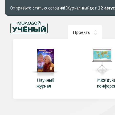
Отправьте статью сегодня!
Журнал выйдет
22 авгу
Проекты
Научный
Междун
журнал
конфере