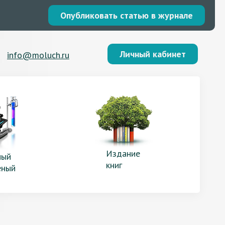
Опубликовать статью в журнале
Личный кабинет
info@moluch.ru
Издание
ый
книг
еный