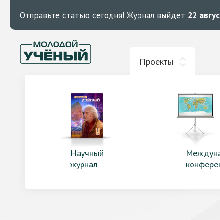
Отправьте статью сегодня!
Журнал выйдет
22 авгу
Проекты
Научный
Междун
журнал
конфере