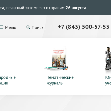
ста
, печатный экземпляр отправим
26 августа
.
+7 (843) 500-57-53
Меню
Поиск
ародные
Тематические
Юн
нции
журналы
уч