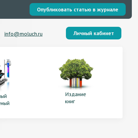
Опубликовать статью в журнале
Личный кабинет
info@moluch.ru
Издание
ый
книг
еный