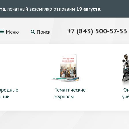
ста
, печатный экземпляр отправим
19 августа
.
+7 (843) 500-57-53
Меню
Поиск
ародные
Тематические
Юн
нции
журналы
уч