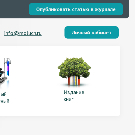
Опубликовать статью в журнале
Личный кабинет
info@moluch.ru
Издание
ый
книг
еный