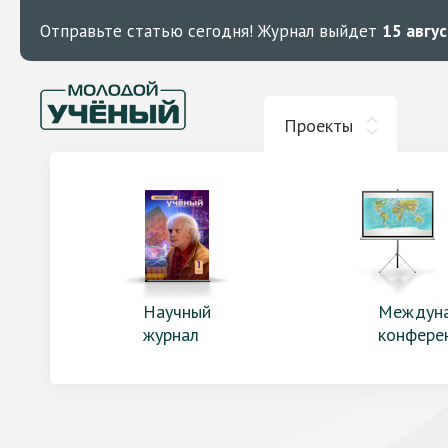
Отправьте статью сегодня!
Журнал выйдет
15 авгу
Проекты
Научный
Междун
журнал
конфере