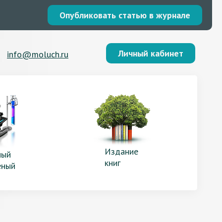
Опубликовать статью в журнале
Личный кабинет
info@moluch.ru
Издание
ый
книг
еный