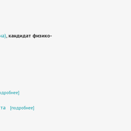
на)
,
кандидат физико-
одробнее]
ста
[подробнее]