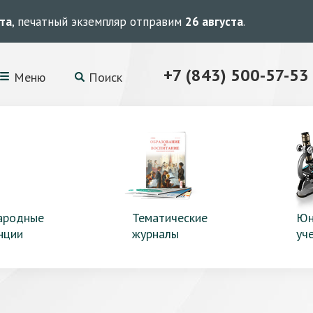
ста
, печатный экземпляр отправим
26 августа
.
+7 (843) 500-57-53
Меню
Поиск
ародные
Тематические
Юн
нции
журналы
уч