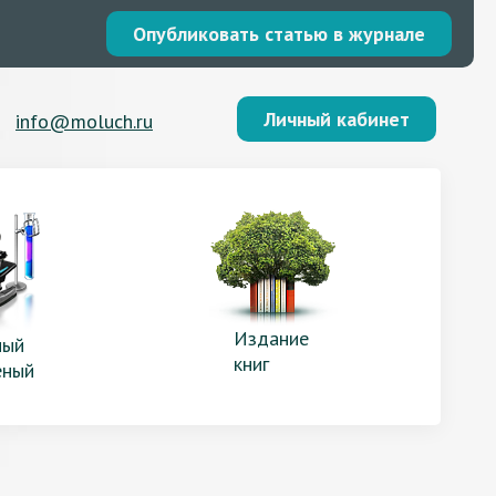
Опубликовать статью в журнале
Личный кабинет
info@moluch.ru
Издание
ый
книг
еный