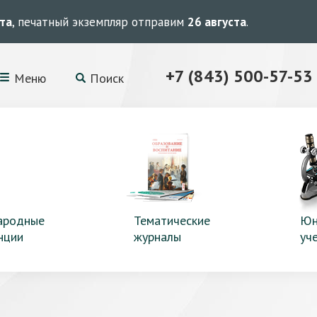
ста
, печатный экземпляр отправим
26 августа
.
+7 (843) 500-57-53
Меню
Поиск
ародные
Тематические
Юн
нции
журналы
уч