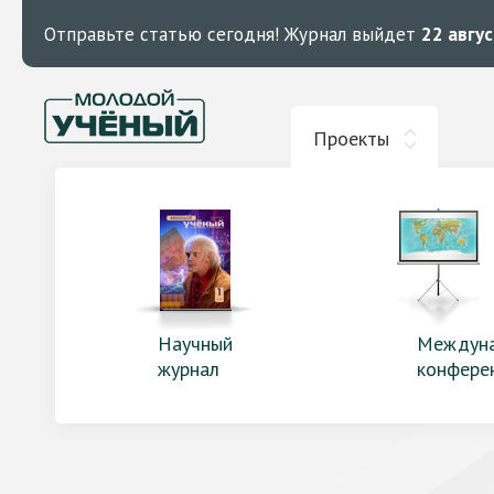
Отправьте статью сегодня!
Журнал выйдет
22 авгу
Проекты
Научный
Междун
журнал
конфере