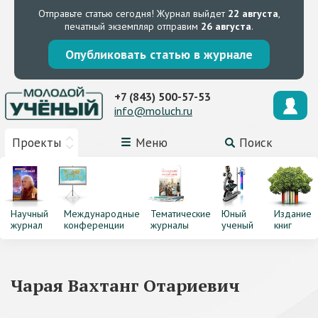
Отправьте статью сегодня!
Журнал выйдет
22 августа
,
печатный экземпляр отправим
26 августа
.
Опубликовать статью в журнале
+7 (843) 500-57-53
info@moluch.ru
Проекты
Меню
Поиск
Научный
Международные
Тематические
Юный
Издание
журнал
конференции
журналы
ученый
книг
Чарая Вахтанг Отариевич