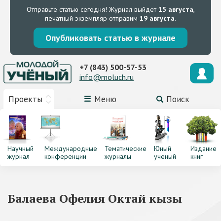
Отправьте статью сегодня!
Журнал выйдет
15 августа
,
печатный экземпляр отправим
19 августа
.
Опубликовать статью в журнале
+7 (843) 500-57-53
info@moluch.ru
Проекты
Меню
Поиск
Научный
Международные
Тематические
Юный
Издание
журнал
конференции
журналы
ученый
книг
Балаева Офелия Октай кызы