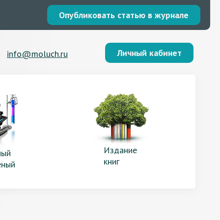
Опубликовать статью в журнале
Личный кабинет
info@moluch.ru
Издание
ый
книг
еный