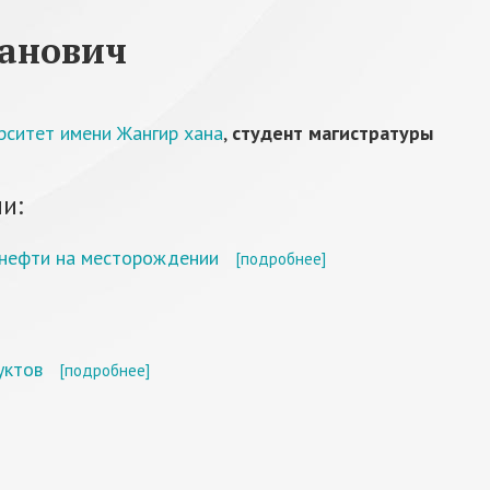
анович
рситет имени Жангир хана
,
студент магистратуры
и:
и нефти на месторождении
[подробнее]
уктов
[подробнее]