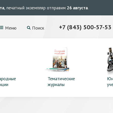
ста
, печатный экземпляр отправим
26 августа
.
+7 (843) 500-57-53
Меню
Поиск
ародные
Тематические
Юн
нции
журналы
уч