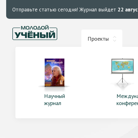
Отправьте статью сегодня!
Журнал выйдет
22 авгу
Проекты
Научный
Междун
журнал
конфере