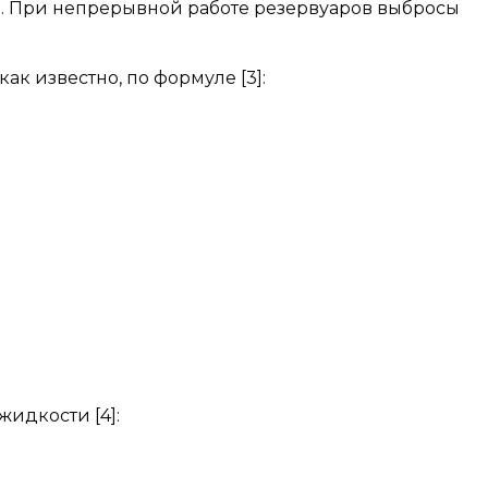
3
. При непрерывной работе резервуаров выбросы
к известно, по формуле [3]:
идкости [4]: