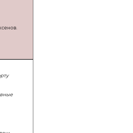
ксенов.
орту
ивные