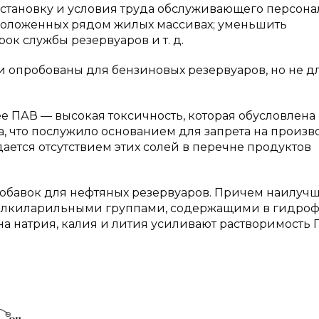
становку и условия труда обслуживающего персона
сположенных рядом жилых массивах; уменьшить
к службы резервуаров и т. д.
 опробованы для бензиновых резервуаров, но не д
е ПАВ — высокая токсичность, которая обусловлена
а, что послужило основанием для запрета на произв
ется отсутствием этих солей в перечне продуктов
добавок для нефтяных резервуаров. Причем наилуч
 алкиларильными группами, содержащими в гидро
на натрия, калия и лития усиливают растворимость 