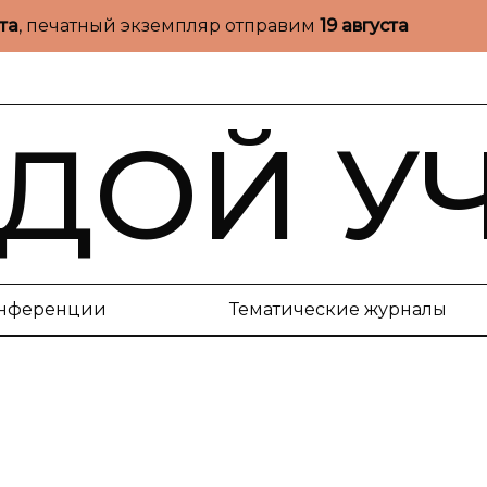
ста
, печатный экземпляр отправим
19 августа
ДОЙ У
нференции
Тематические журналы