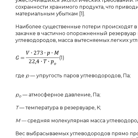
ужесточившихся экологических требований. К
сохранности хранимого продукта, что приводит
материальным убыткам [1].
Наиболее существенные потери происходят в 
закачке в частично опорожненный резервуар 
углеводородов, масса вытесняемых легких у
(1)
где
p
— упругость паров углеводородов, Па;
p
— атмосферное давление, Па;
o
T
— температура в резервуаре, К;
M —
средняя молекулярная масса углеводород
Вес выбрасываемых углеводородов прямо пр