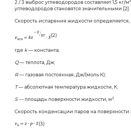
2 / 3 выброс углеводородов составляет 1,5 кг/м
углеводородов становятся значительными [2].
Скорость испарения жидкости определяется, ка
(2)
где
k
— константа;
Q
— теплота, Дж;
R
— газовая постоянная, Дж/(моль·К);
T
— абсолютная температура жидкости, К;
2
S —
площадь поверхности жидкости, м
.
Скорость конденсации паров на поверхности ж
(3)