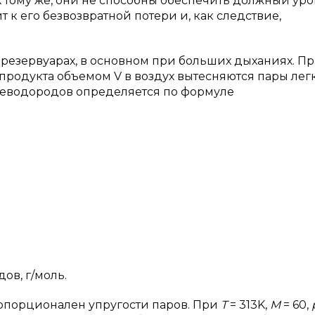
 тому же, они не способны обеспечить должный ур
 к его безвозвратной потери и, как следствие,
резервуарах, в основном при больших дыханиях. П
продукта объемом V в воздух вытесняются пары лег
глеводородов определяется по формуле
ов, г/моль.
опорционален упругости паров. При
T
= 313K,
M
= 60,