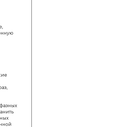
е,
онную
кие
аз,
жфазных
ранить
вных
енной