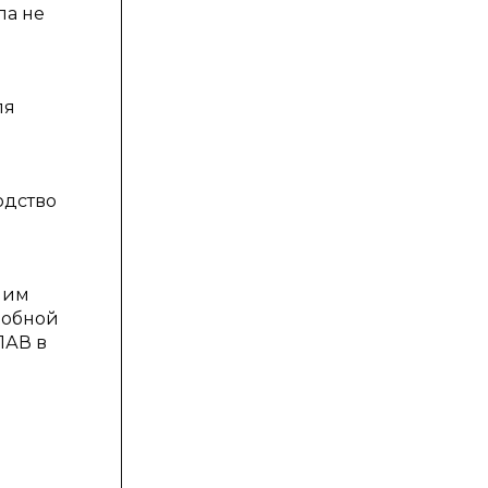
ла не
ля
одство
шим
фобной
ПАВ в