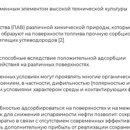
еменным элементом высокой технической культуры
ства (ПАВ) различной химической природы, которы
, образуют на поверхности топлива прочную сорбци
пящих углеводородов [2].
способные вследствие положительной адсорбции
йствия на различных поверхностях.
ленных условиях могут проявлять многие органичес
оением, в частности, дифильностью (полярностью и
и условиями: характером среды и контактирующих ф
бностью адсорбироваться на поверхностях и на ме
 для снижения испаряемости нефти позволит: сох
звратно в связи с отсутствием современных эффекти
ть дополнительную прибыль от реализации сохран