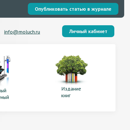
Опубликовать статью в журнале
Личный кабинет
info@moluch.ru
Издание
ый
книг
еный