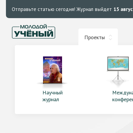
Отправьте статью сегодня!
Журнал выйдет
15 авгу
Проекты
Научный
Междун
журнал
конфере