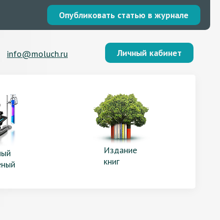
Опубликовать статью в журнале
Личный кабинет
info@moluch.ru
Издание
ый
книг
еный