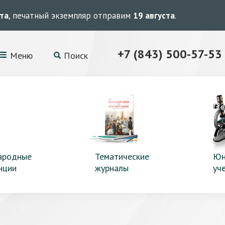
ста
, печатный экземпляр отправим
19 августа
.
+7 (843) 500-57-53
Меню
Поиск
ародные
Тематические
Юн
нции
журналы
уч