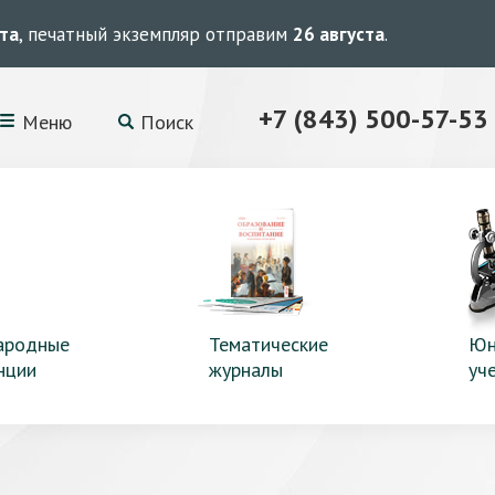
ста
, печатный экземпляр отправим
26 августа
.
+7 (843) 500-57-53
Меню
Поиск
ародные
Тематические
Юн
нции
журналы
уч