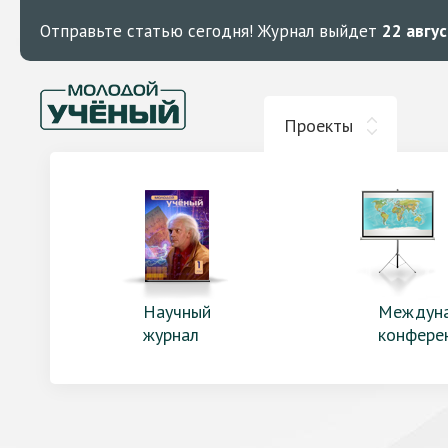
Отправьте статью сегодня!
Журнал выйдет
22 авгу
Проекты
Научный
Междун
журнал
конфере