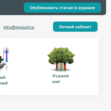
Опубликовать статью в журнале
Личный кабинет
info@moluch.ru
Издание
ый
книг
еный