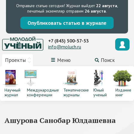
Отправьте статью сегодня!
Журнал выйдет
22 августа
,
печатный экземпляр отправим
26 августа
.
Опубликовать статью в журнале
+7 (843) 500-57-53
info@moluch.ru
Проекты
Меню
Поиск
Научный
Международные
Тематические
Юный
Издание
журнал
конференции
журналы
ученый
книг
Ашурова Санобар Юлдашевна