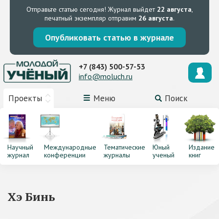
Отправьте статью сегодня!
Журнал выйдет
22 августа
,
печатный экземпляр отправим
26 августа
.
Опубликовать статью в журнале
+7 (843) 500-57-53
info@moluch.ru
Проекты
Меню
Поиск
Научный
Международные
Тематические
Юный
Издание
журнал
конференции
журналы
ученый
книг
Хэ Бинь