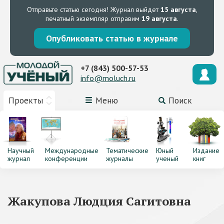
Отправьте статью сегодня!
Журнал выйдет
15 августа
,
печатный экземпляр отправим
19 августа
.
Опубликовать статью в журнале
+7 (843) 500-57-53
info@moluch.ru
Проекты
Меню
Поиск
Научный
Международные
Тематические
Юный
Издание
журнал
конференции
журналы
ученый
книг
Жакупова Людция Сагитовна