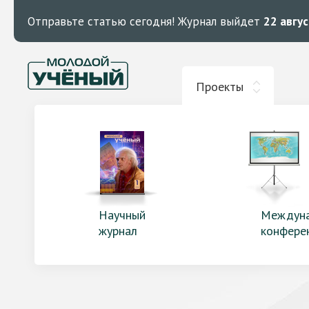
Отправьте статью сегодня!
Журнал выйдет
22 авгу
Проекты
Научный
Междун
журнал
конфере