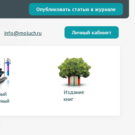
Опубликовать статью в журнале
Личный кабинет
info@moluch.ru
Издание
ый
книг
еный