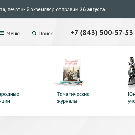
ста
, печатный экземпляр отправим
26 августа
.
+7 (843) 500-57-53
Меню
Поиск
ародные
Тематические
Юн
нции
журналы
уч