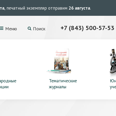
ста
, печатный экземпляр отправим
26 августа
.
+7 (843) 500-57-53
Меню
Поиск
ародные
Тематические
Юн
нции
журналы
уч