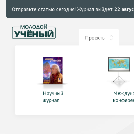
Отправьте статью сегодня!
Журнал выйдет
22 авгу
Проекты
Научный
Междун
журнал
конфере