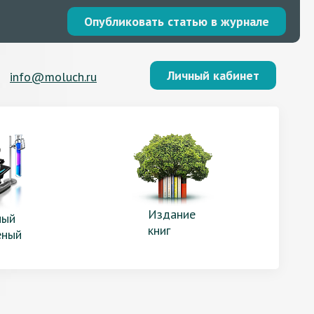
Опубликовать статью в журнале
Личный кабинет
info@moluch.ru
Издание
ый
книг
еный