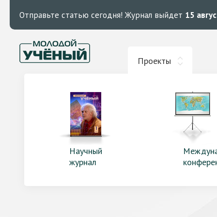
Отправьте статью сегодня!
Журнал выйдет
15 авгу
Проекты
Научный
Междун
журнал
конфере