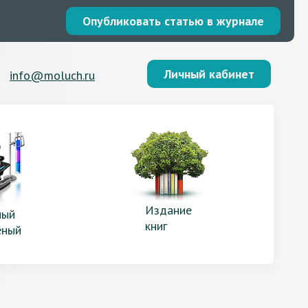
Опубликовать статью в журнале
Личный кабинет
info@moluch.ru
Издание
ый
книг
еный