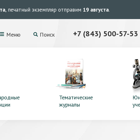
ста
, печатный экземпляр отправим
19 августа
.
+7 (843) 500-57-53
Меню
Поиск
ародные
Тематические
Юн
нции
журналы
уч