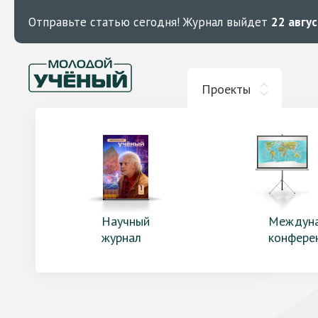
Отправьте статью сегодня!
Журнал выйдет
22 авгу
Проекты
Научный
Междун
журнал
конфере