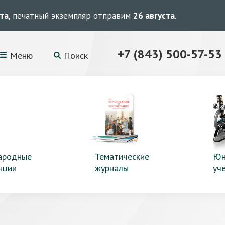
ста
, печатный экземпляр отправим
26 августа
.
+7 (843) 500-57-53
Меню
Поиск
ародные
Тематические
Юн
нции
журналы
уч