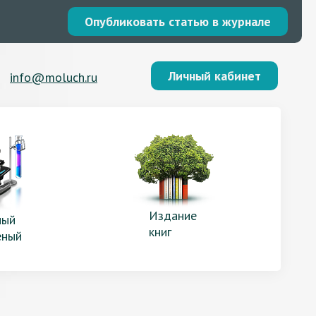
Опубликовать статью в журнале
Личный кабинет
info@moluch.ru
Издание
ый
книг
еный