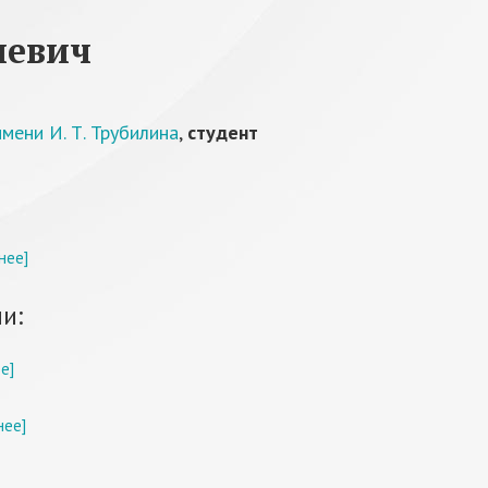
иевич
мени И. Т. Трубилина
,
студент
нее]
и:
е]
нее]