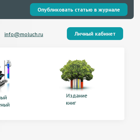
Опубликовать статью в журнале
Личный кабинет
info@moluch.ru
Издание
ый
книг
еный