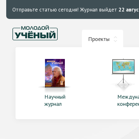
Отправьте статью сегодня!
Журнал выйдет
22 авгу
Проекты
Научный
Междун
журнал
конфере