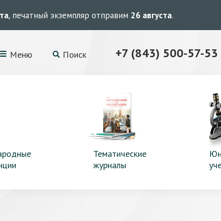
ста
, печатный экземпляр отправим
26 августа
.
+7 (843) 500-57-53
Меню
Поиск
ародные
Тематические
Юн
нции
журналы
уч