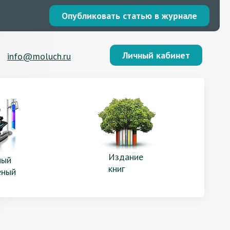
Опубликовать статью в журнале
Личный кабинет
info@moluch.ru
Издание
ый
книг
еный