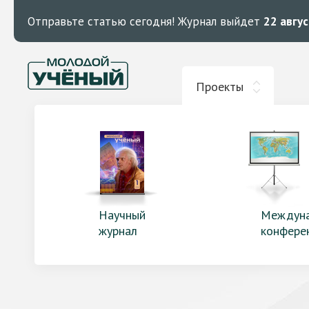
Отправьте статью сегодня!
Журнал выйдет
22 авгу
Проекты
Научный
Междун
журнал
конфере