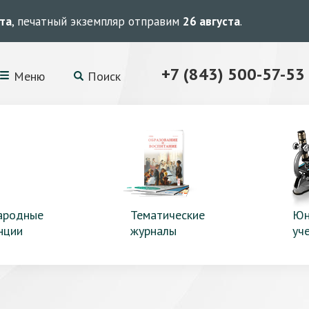
ста
, печатный экземпляр отправим
26 августа
.
+7 (843) 500-57-53
Меню
Поиск
ародные
Тематические
Юн
нции
журналы
уч