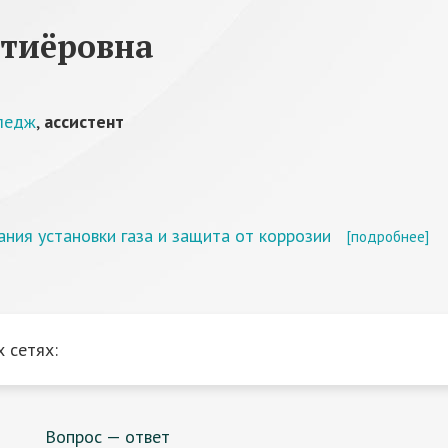
хтиёровна
лледж
,
ассистент
ния установки газа и защита от коррозии
[подробнее]
 сетях:
Вопрос — ответ