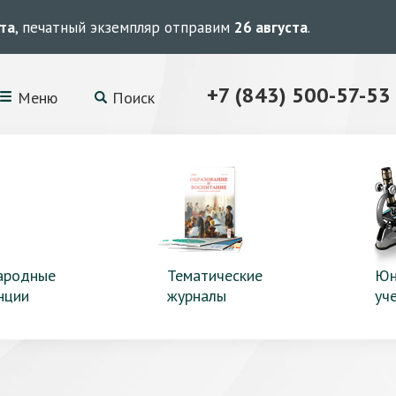
ста
, печатный экземпляр отправим
26 августа
.
+7 (843) 500-57-53
Меню
Поиск
ародные
Тематические
Юн
нции
журналы
уч