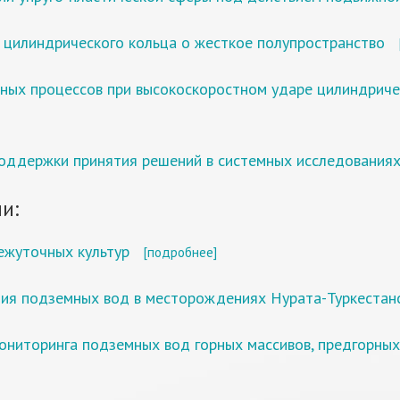
 цилиндрического кольца о жесткое полупространствo
ных процессов при высокоскоростном ударе цилиндричес
поддержки принятия решений в системных исследования
и:
ежуточных культур
[подробнее]
ния подземных вод в месторождениях Нурата-Туркестанс
ниторинга подземных вод горных массивов, предгорных 