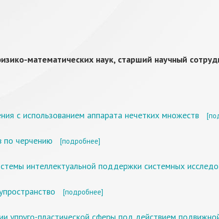
изико-математических наук, старший научный сотруд
ния с использованием аппарата нечетких множеств
[по
в по черчению
[подробнее]
истемы интеллектуальной поддержки системных исследо
лупространство
[подробнее]
ии упруго-пластической сферы под действием подвижной