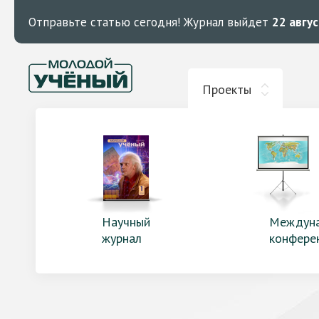
Отправьте статью сегодня!
Журнал выйдет
22 авгу
Проекты
Научный
Междун
журнал
конфере