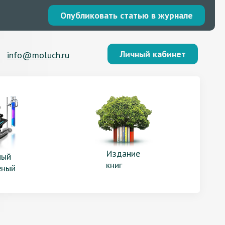
Опубликовать статью в журнале
Личный кабинет
info@moluch.ru
Издание
ый
книг
еный