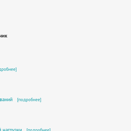
ник
дробнее]
ваний
[подробнее]
 нагрузки
[подробнее]