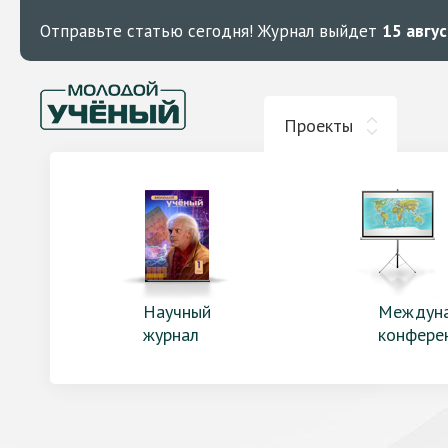
Отправьте статью сегодня!
Журнал выйдет
15 авгу
Проекты
Научный
Междун
журнал
конфере