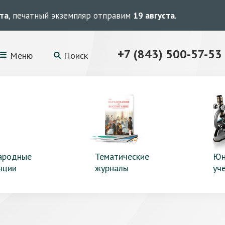
ста
, печатный экземпляр отправим
19 августа
.
+7 (843) 500-57-53
Меню
Поиск
ародные
Тематические
Юн
нции
журналы
уч