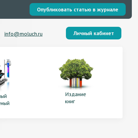
Опубликовать статью в журнале
Личный кабинет
info@moluch.ru
Издание
ый
книг
еный