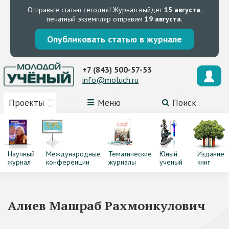
Отправьте статью сегодня!
Журнал выйдет
15 августа
,
печатный экземпляр отправим
19 августа
.
Опубликовать статью в журнале
+7 (843) 500-57-53
info@moluch.ru
Проекты
Меню
Поиск
Научный
Международные
Тематические
Юный
Издание
журнал
конференции
журналы
ученый
книг
Алиев Машраб Рахмонкулович