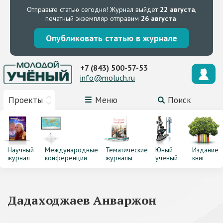
Отправьте статью сегодня!
Журнал выйдет
22 августа
,
печатный экземпляр отправим
26 августа
.
Опубликовать статью в журнале
+7 (843) 500-57-53
info@moluch.ru
Проекты
Меню
Поиск
Научный
Международные
Тематические
Юный
Издание
журнал
конференции
журналы
ученый
книг
Дадаходжаев Анваржон