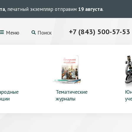
ста
, печатный экземпляр отправим
19 августа
.
+7 (843) 500-57-53
Меню
Поиск
ародные
Тематические
Юн
нции
журналы
уч