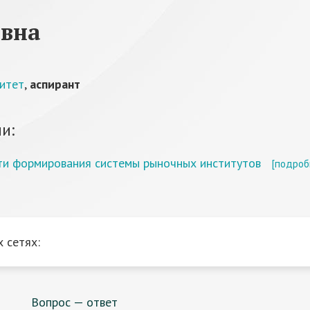
евна
ситет
,
аспирант
и:
ти формирования системы рыночных институтов
[подроб
 сетях:
Вопрос — ответ