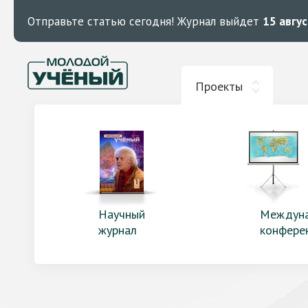
Отправьте статью сегодня!
Журнал выйдет
15 авгу
Проекты
Научный
Междун
журнал
конфере