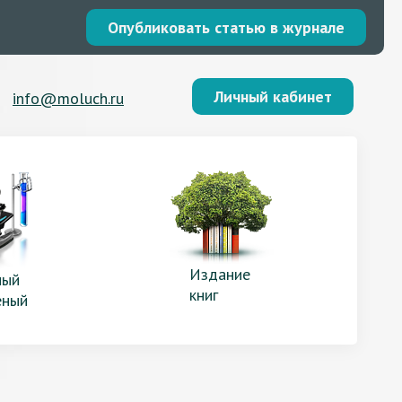
Опубликовать статью в журнале
Личный кабинет
info@moluch.ru
Издание
ый
книг
еный