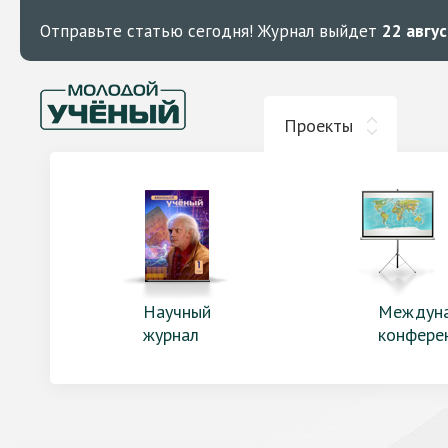
Отправьте статью сегодня!
Журнал выйдет
22 авгу
Проекты
Научный
Междун
журнал
конфере