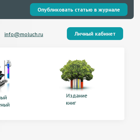
Опубликовать статью в журнале
Личный кабинет
info@moluch.ru
Издание
ый
книг
еный