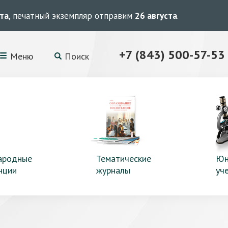
ста
, печатный экземпляр отправим
26 августа
.
+7 (843) 500-57-53
Меню
Поиск
ародные
Тематические
Юн
нции
журналы
уч