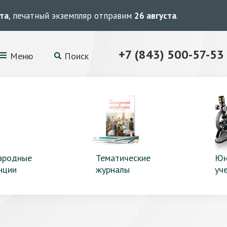
ста
, печатный экземпляр отправим
26 августа
.
+7 (843) 500-57-53
Меню
Поиск
ародные
Тематические
Юн
нции
журналы
уч