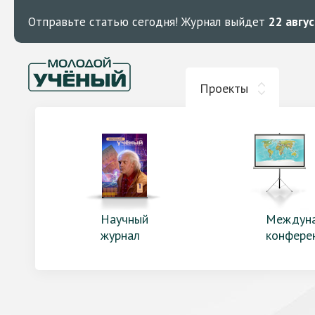
Отправьте статью сегодня!
Журнал выйдет
22 авгу
Проекты
Научный
Междун
журнал
конфере