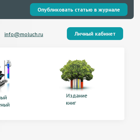
Опубликовать статью в журнале
Личный кабинет
info@moluch.ru
Издание
ый
книг
еный