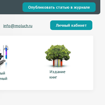
Опубликовать статью в журнале
Личный кабинет
info@moluch.ru
Издание
ый
книг
еный