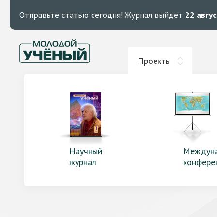
Отправьте статью сегодня!
Журнал выйдет
22 авгу
Проекты
Научный
Междун
журнал
конфере