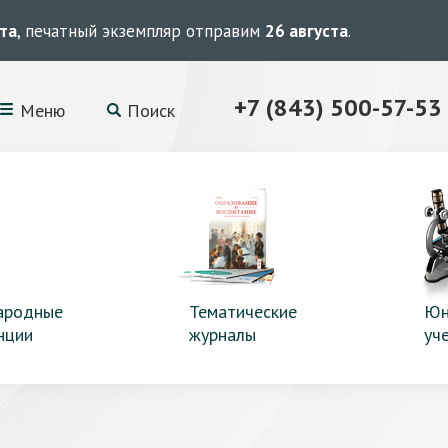
ста
, печатный экземпляр отправим
26 августа
.
+7 (843) 500-57-53
Меню
Поиск
ародные
Тематические
Юн
нции
журналы
уч