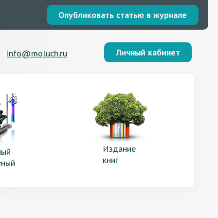
Опубликовать статью в журнале
Личный кабинет
info@moluch.ru
Издание
ый
книг
еный