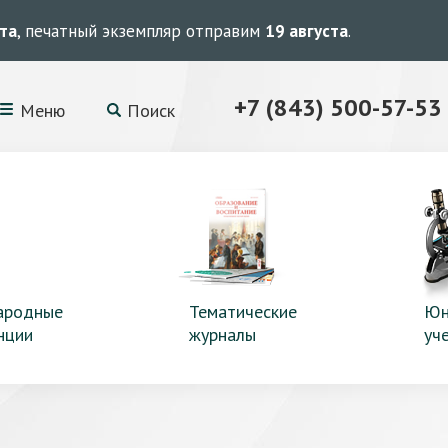
ста
, печатный экземпляр отправим
19 августа
.
+7 (843) 500-57-53
Меню
Поиск
ародные
Тематические
Юн
нции
журналы
уч