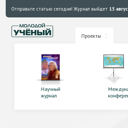
Отправьте статью сегодня!
Журнал выйдет
15 авгу
Проекты
Научный
Междун
журнал
конфере