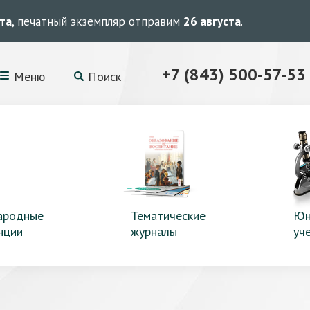
ста
, печатный экземпляр отправим
26 августа
.
+7 (843) 500-57-53
Меню
Поиск
ародные
Тематические
Юн
нции
журналы
уч