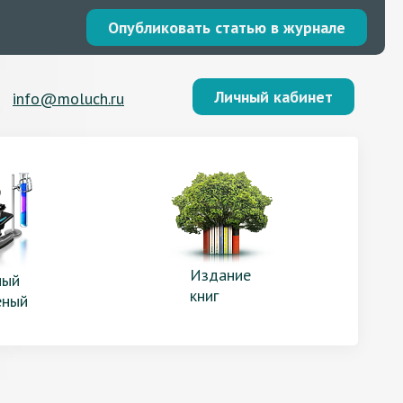
Опубликовать статью в журнале
Личный кабинет
info@moluch.ru
Издание
ый
книг
еный