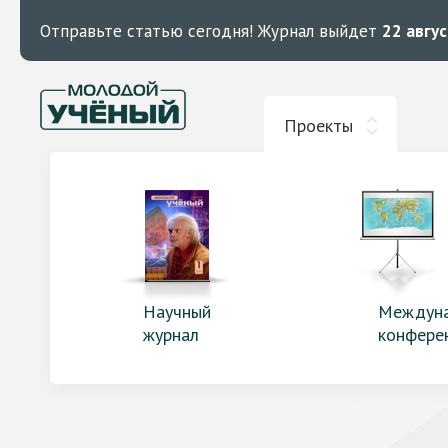
Отправьте статью сегодня!
Журнал выйдет
22 авгу
Проекты
Научный
Междун
журнал
конфере