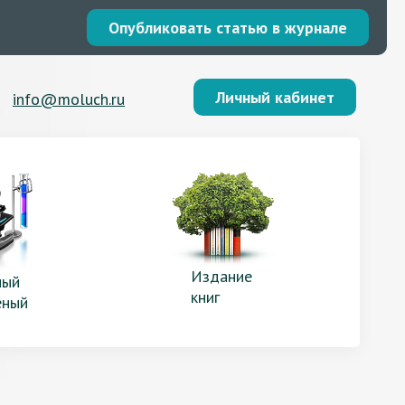
Опубликовать статью в журнале
Личный кабинет
info@moluch.ru
Издание
ый
книг
еный