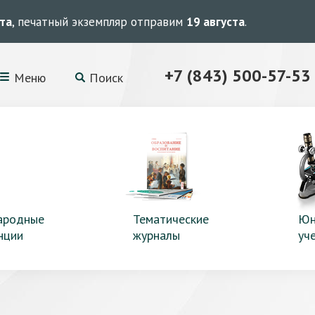
ста
, печатный экземпляр отправим
19 августа
.
+7 (843) 500-57-53
Меню
Поиск
ародные
Тематические
Юн
нции
журналы
уч