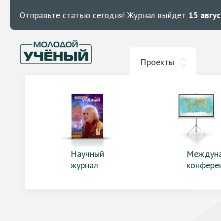
Отправьте статью сегодня!
Журнал выйдет
15 авгу
Проекты
Научный
Междун
журнал
конфере