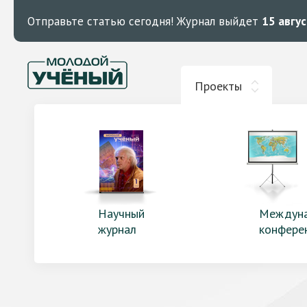
Отправьте статью сегодня!
Журнал выйдет
15 авгу
Проекты
Научный
Междун
журнал
конфере