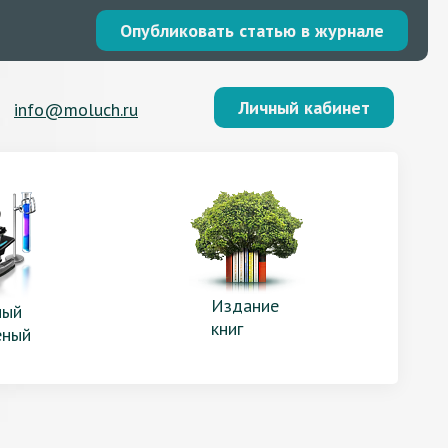
Опубликовать статью в журнале
Личный кабинет
info@moluch.ru
Издание
ый
книг
еный