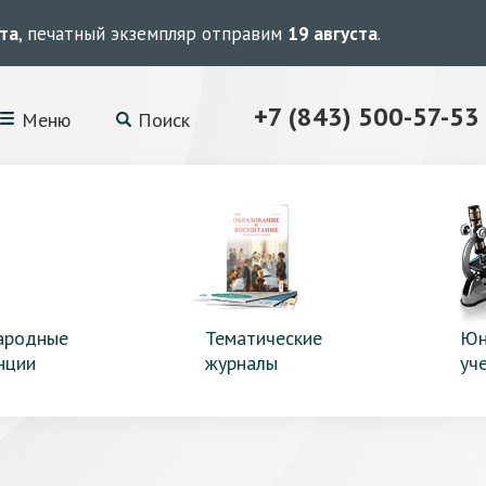
ста
, печатный экземпляр отправим
19 августа
.
+7 (843) 500-57-53
Меню
Поиск
ародные
Тематические
Юн
нции
журналы
уч