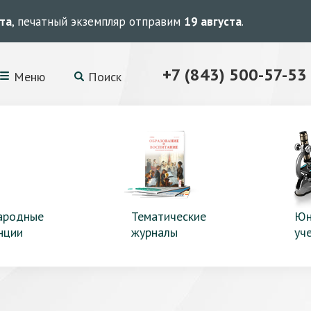
ста
, печатный экземпляр отправим
19 августа
.
+7 (843) 500-57-53
Меню
Поиск
ародные
Тематические
Юн
нции
журналы
уч