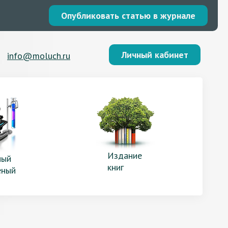
Опубликовать статью в журнале
Личный кабинет
info@moluch.ru
Издание
ый
книг
еный