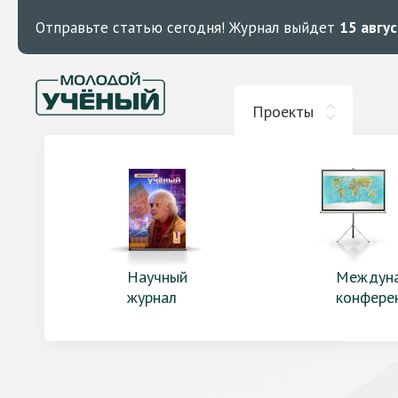
Отправьте статью сегодня!
Журнал выйдет
15 авгу
Проекты
Научный
Междун
журнал
конфере