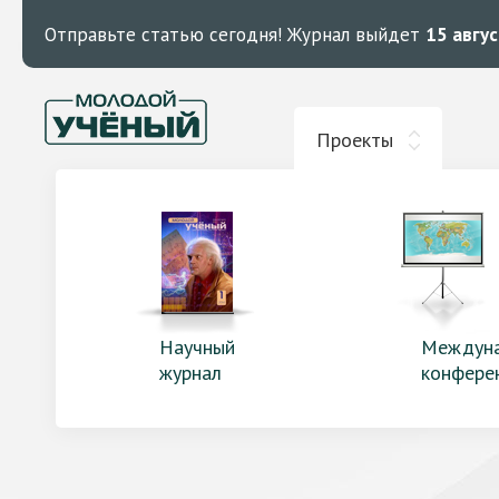
Отправьте статью сегодня!
Журнал выйдет
15 авгу
Проекты
Научный
Междун
журнал
конфере