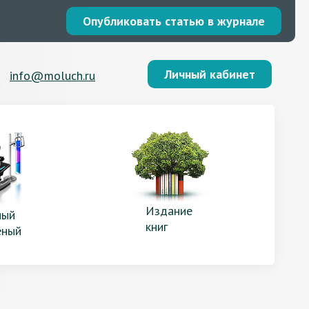
Опубликовать статью в журнале
Личный кабинет
info@moluch.ru
Издание
ый
книг
еный