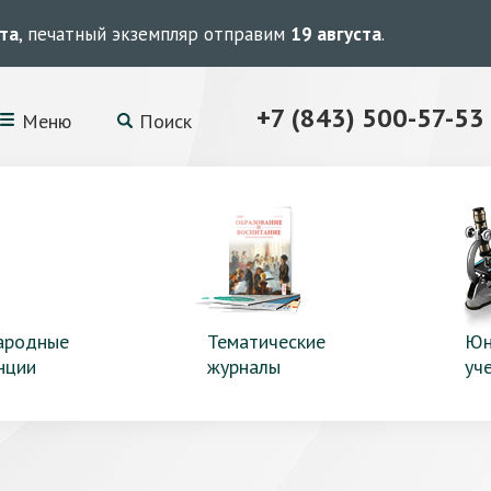
ста
, печатный экземпляр отправим
19 августа
.
+7 (843) 500-57-53
Меню
Поиск
ародные
Тематические
Юн
нции
журналы
уч